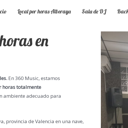
cio
Local por horas Alboraya
Sala de DJ
Back
 horas en
les.
En 360 Music, estamos
r horas totalmente
un ambiente adecuado para
a, provincia de Valencia en una nave,