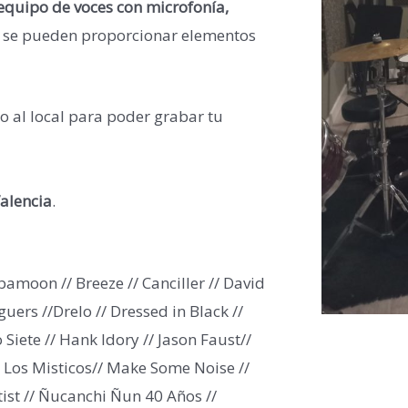
equipo de voces con microfonía,
 se pueden proporcionar elementos
 al local para poder grabar tu
Valencia
.
amoon // Breeze // Canciller // David
ers //Drelo // Dressed in Black //
 Siete // Hank Idory // Jason Faust//
/ Los Misticos// Make Some Noise //
tist // Ñucanchi Ñun 40 Años //